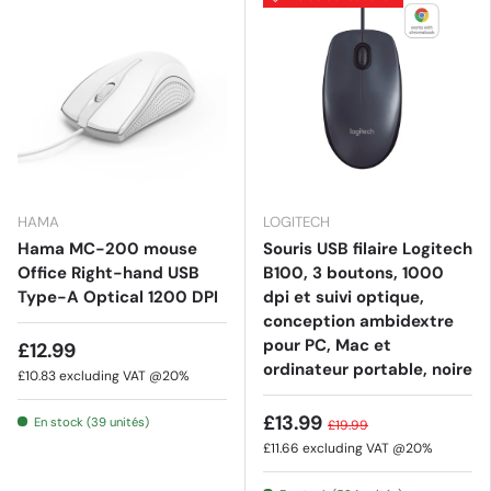
HAMA
LOGITECH
Hama MC-200 mouse
Souris USB filaire Logitech
Office Right-hand USB
B100, 3 boutons, 1000
Type-A Optical 1200 DPI
dpi et suivi optique,
conception ambidextre
pour PC, Mac et
£12.99
ordinateur portable, noire
£10.83
excluding VAT @20%
£13.99
En stock (39 unités)
£19.99
£11.66
excluding VAT @20%