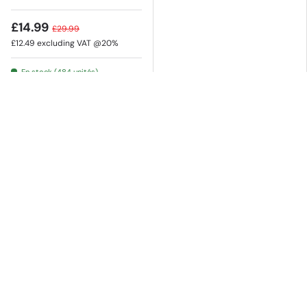
£14.99
£29.99
£12.49
excluding VAT @20%
En stock (484 unités)
AJOUTER AU PANIER
AJOUTER AU PANIER
£1.00 de réduction
KENSINGTON
TRUST