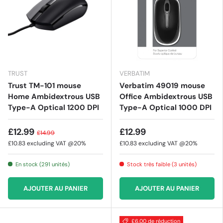
TRUST
VERBATIM
Trust TM-101 mouse
Verbatim 49019 mouse
Home Ambidextrous USB
Office Ambidextrous USB
Type-A Optical 1200 DPI
Type-A Optical 1000 DPI
£12.99
£12.99
£14.99
£10.83
excluding VAT @20%
£10.83
excluding VAT @20%
En stock (291 unités)
Stock très faible (3 unités)
AJOUTER AU PANIER
AJOUTER AU PANIER
£6.00 de réduction