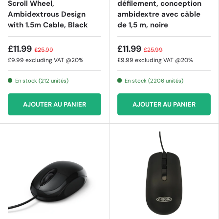
Scroll Wheel,
défilement, conception
Ambidextrous Design
ambidextre avec câble
with 1.5m Cable, Black
de 1,5 m, noire
£11.99
£11.99
£25.99
£25.99
£9.99
excluding VAT @20%
£9.99
excluding VAT @20%
En stock (212 unités)
En stock (2206 unités)
AJOUTER AU PANIER
AJOUTER AU PANIER