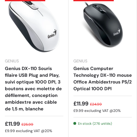
GENIUS
GENIUS
Genius DX-110 Souris
Genius Computer
filaire USB Plug and Play,
Technology DX-110 mouse
suivi optique 1000 DPI, 3
Office Ambidextrous PS/2
boutons avec molette de
Optical 1000 DPI
défilement, conception
ambidextre avec câble
£11.99
£24.99
de 1,5 m, blanche
£9.99
excluding VAT @20%
£11.99
En stock (276 unités)
£25.99
£9.99
excluding VAT @20%