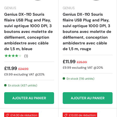
GENIUS
GENIUS
Genius DX-110 Souris
Genius DX-110 Souris
filaire USB Plug and Play,
filaire USB Plug and Play,
suivi optique 1000 DPI, 3
suivi optique 1000 DPI, 3
boutons avec molette de
boutons avec molette de
défilement, conception
défilement, conception
ambidextre avec câble
ambidextre avec câble
de 1,5 m, bleue
de 1,5 m, rouge
★★★★★
(1)
£11.99
£25.99
£11.99
£9.99
excluding VAT @20%
£24.99
£9.99
excluding VAT @20%
En stock (116 unités)
En stock (437 unités)
AJOUTER AU PANIER
AJOUTER AU PANIER
£14.00 de réduction
£13.00 de réduction