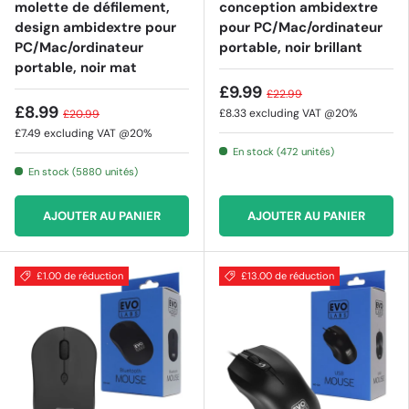
molette de défilement,
conception ambidextre
design ambidextre pour
pour PC/Mac/ordinateur
PC/Mac/ordinateur
portable, noir brillant
portable, noir mat
£9.99
£22.99
£8.99
£8.33
excluding VAT @20%
£20.99
£7.49
excluding VAT @20%
En stock (472 unités)
En stock (5880 unités)
AJOUTER AU PANIER
AJOUTER AU PANIER
£1.00 de réduction
£13.00 de réduction