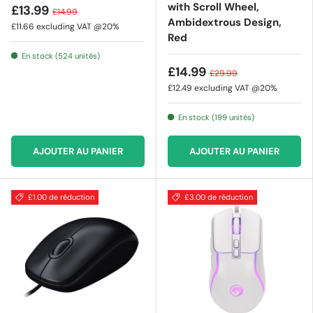
with Scroll Wheel,
£13.99
£14.99
Ambidextrous Design,
£11.66
excluding VAT @20%
Red
En stock (524 unités)
£14.99
£29.99
£12.49
excluding VAT @20%
En stock (199 unités)
AJOUTER AU PANIER
AJOUTER AU PANIER
£1.00 de réduction
£3.00 de réduction