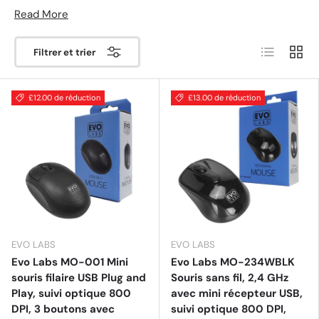
Read More
Liste
Grille
Filtrer et trier
£12.00 de réduction
£13.00 de réduction
EVO LABS
EVO LABS
Evo Labs MO-001 Mini
Evo Labs MO-234WBLK
souris filaire USB Plug and
Souris sans fil, 2,4 GHz
Play, suivi optique 800
avec mini récepteur USB,
DPI, 3 boutons avec
suivi optique 800 DPI,