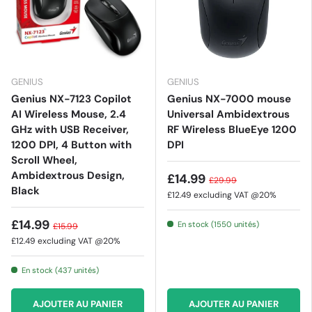
GENIUS
GENIUS
Genius NX-7123 Copilot
Genius NX-7000 mouse
AI Wireless Mouse, 2.4
Universal Ambidextrous
GHz with USB Receiver,
RF Wireless BlueEye 1200
1200 DPI, 4 Button with
DPI
Scroll Wheel,
Ambidextrous Design,
£14.99
£29.99
Black
£12.49
excluding VAT @20%
£14.99
En stock (1550 unités)
£15.99
£12.49
excluding VAT @20%
En stock (437 unités)
AJOUTER AU PANIER
AJOUTER AU PANIER