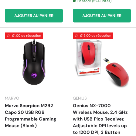
En stock (524 unités)
AJOUTER AU PANIER
AJOUTER AU PANIER
£1.00 de réduction
£15.00 de réduction
MARVO
GENIUS
Marvo Scorpion M292
Genius NX-7000
Capo 20 USB RGB
Wireless Mouse, 2.4 GHz
Programmable Gaming
with USB Pico Receiver,
Mouse (Black)
Adjustable DPI levels up
to 1200 DPI, 3 Button