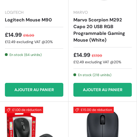
LOGITECH
MARVO
Logitech Mouse M90
Marvo Scorpion M292
Capo 20 USB RGB
Programmable Gaming
£14.99
£15.99
Mouse (White)
£12.49
excluding VAT @20%
£14.99
En stock (64 unités)
£17.99
£12.49
excluding VAT @20%
En stock (218 unités)
AJOUTER AU PANIER
AJOUTER AU PANIER
£1.00 de réduction
£15.00 de réduction