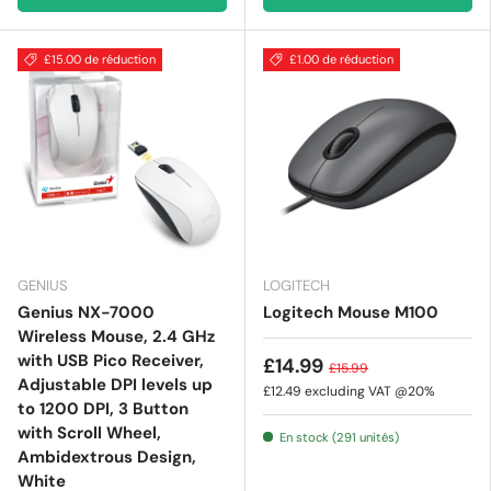
£15.00 de réduction
£1.00 de réduction
GENIUS
LOGITECH
Genius NX-7000
Logitech Mouse M100
Wireless Mouse, 2.4 GHz
with USB Pico Receiver,
£14.99
£15.99
Adjustable DPI levels up
£12.49
excluding VAT @20%
to 1200 DPI, 3 Button
with Scroll Wheel,
En stock (291 unités)
Ambidextrous Design,
White