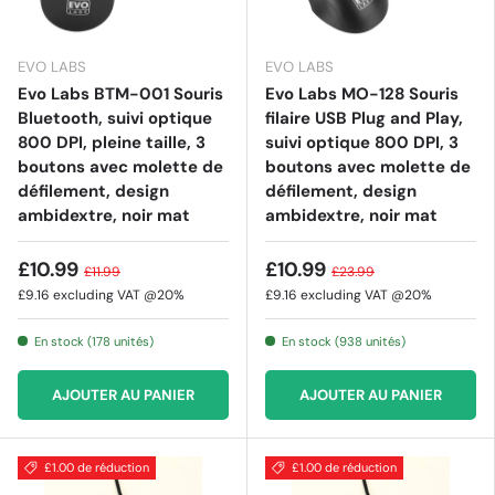
EVO LABS
EVO LABS
Evo Labs BTM-001 Souris
Evo Labs MO-128 Souris
Bluetooth, suivi optique
filaire USB Plug and Play,
800 DPI, pleine taille, 3
suivi optique 800 DPI, 3
boutons avec molette de
boutons avec molette de
défilement, design
défilement, design
ambidextre, noir mat
ambidextre, noir mat
£10.99
£10.99
£11.99
£23.99
£9.16
excluding VAT @20%
£9.16
excluding VAT @20%
En stock (178 unités)
En stock (938 unités)
AJOUTER AU PANIER
AJOUTER AU PANIER
£1.00 de réduction
£1.00 de réduction